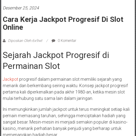
Desember 25, 2024
Cara Kerja Jackpot Progresif Di Slot
Online
Diposkan Oleh:6x9wt
0 Komentar
Sejarah Jackpot Progresif di
Permainan Slot
Jackpot
progresif dalam permainan slot memiliki sejarah yang
menarik dan berkembang seiring waktu. Konsep jackpot progresif
pertama kali diperkenalkan pada akhir 1980-an, ketika mesin slot
mulai terhubung satu sama lain dalam jaringan.
Ini memungkinkan jumlah jackpot untuk terus meningkat setiap kali
pemain memasang taruhan, sehingga menciptakan hadiah yang
sangat besar. Mesin-mesin ini menjadi semakin populer di kasino-
kasino, menarik perhatian banyak penjudi yang berharap untuk
memenangkan hadiah besar.