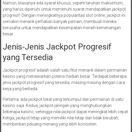
Namun, biasanya ada syarat khusus, seperti taruhan maksimum,
yang harus dipenuhi untuk memenuhi syarat mendapatkan jackpot
progresif. Dengan meningkatnya popularitas slot online, jackpot ini
semakin menarik perhatian banyak pemain, membuat mereka
berusaha untuk mendapatkan kesempatan meraih kemenangan
besar.
Jenis-Jenis Jackpot Progresif
yang Tersedia
Jackpot progresif adalah salah satu fitur menarik dalam permainan
kasino yang menawarkan potensi hadiah besar. Terdapat beberapa
jenis jackpot progresif yang tersedia, masing-masing dengan cara
kerja yang berbeda.
Pertama, ada jackpot lokal yang terkumpul dari permainan di satu
kasino saja. Kedua, jackpot jaringan yang menghubungkan
beberapa kasino, sehingga nilai jackpot dapat meningkat lebih cepat.
Ketiga, jackpot tetap yang memiliki nilai tetap dan tidak berubah,
memberikan peluang menang yang lebih konsisten.