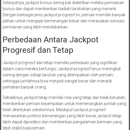
Selanjutnya, jackpot bonus sering kali diaktifkan melalui permainan
bonus dan dapat memberikan hadiah tambahan yang menarik.
Dengan berbagai jenis jackpot progresif ini, pemain memiliki banyak
pilihan untuk mengejar kemenangan besar dan merasakan sensasi
permainan yang lebih mendebarkan.
Perbedaan Antara Jackpot
Progresif dan Tetap
Jackpot progresif dan tetap memiliki perbedaan yang signifikan
dalam cara mereka berfungsi. Jackpot progresif terus meningkat
seiring dengan setiap taruhan yang ditempatkan oleh pemain,
sehingga jumlahnya bisa menjadi sangat besar dan menarik
perhatian banyak orang.
Sebaliknya, jackpot tetap memiliki nilai yang tetap dan tidak berubah,
memberikan pemain kesempatan untuk memenangkan jumlah yang
telah ditentukan sebelumnya. Meskipun jackpot progresif
menawarkan potensi kemenangan yang lebih besar, jackpot tetap
lebih dapat diprediksi dan memberikan pengalaman bermain yang
lebih stabil bagi pemain.