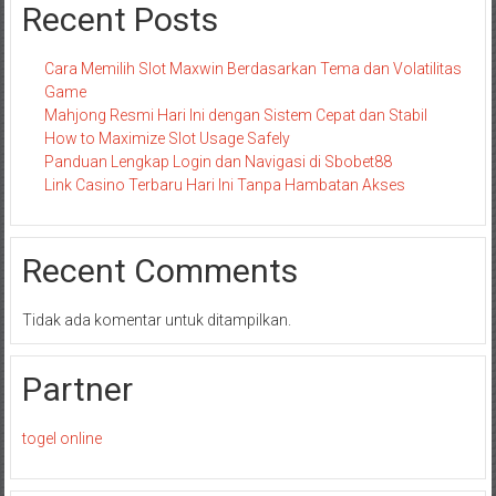
Recent Posts
Cara Memilih Slot Maxwin Berdasarkan Tema dan Volatilitas
Game
Mahjong Resmi Hari Ini dengan Sistem Cepat dan Stabil
How to Maximize Slot Usage Safely
Panduan Lengkap Login dan Navigasi di Sbobet88
Link Casino Terbaru Hari Ini Tanpa Hambatan Akses
Recent Comments
Tidak ada komentar untuk ditampilkan.
Partner
togel online