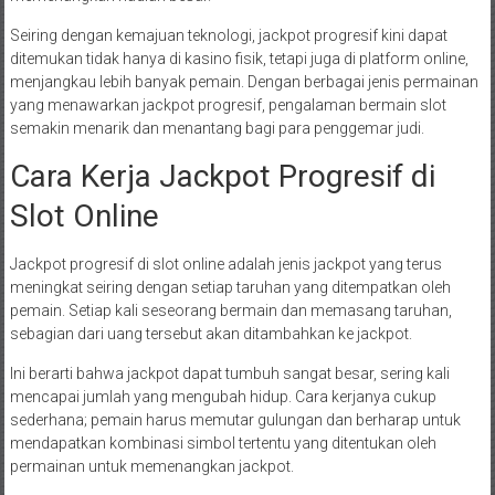
Seiring dengan kemajuan teknologi, jackpot progresif kini dapat
ditemukan tidak hanya di kasino fisik, tetapi juga di platform online,
menjangkau lebih banyak pemain. Dengan berbagai jenis permainan
yang menawarkan jackpot progresif, pengalaman bermain slot
semakin menarik dan menantang bagi para penggemar judi.
Cara Kerja Jackpot Progresif di
Slot Online
Jackpot progresif di slot online adalah jenis jackpot yang terus
meningkat seiring dengan setiap taruhan yang ditempatkan oleh
pemain. Setiap kali seseorang bermain dan memasang taruhan,
sebagian dari uang tersebut akan ditambahkan ke jackpot.
Ini berarti bahwa jackpot dapat tumbuh sangat besar, sering kali
mencapai jumlah yang mengubah hidup. Cara kerjanya cukup
sederhana; pemain harus memutar gulungan dan berharap untuk
mendapatkan kombinasi simbol tertentu yang ditentukan oleh
permainan untuk memenangkan jackpot.