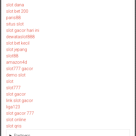
slot dana
slot bet 200
paris88
situs slot
slot gacor hari ini
dewataslot888
slot bet kecil
slot jepang
slot88
amazon4d
slot777 gacor
demo slot
slot
slot777
slot gacor
link slot gacor
liga123
slot gacor 777
slot online
slot qris
Partners