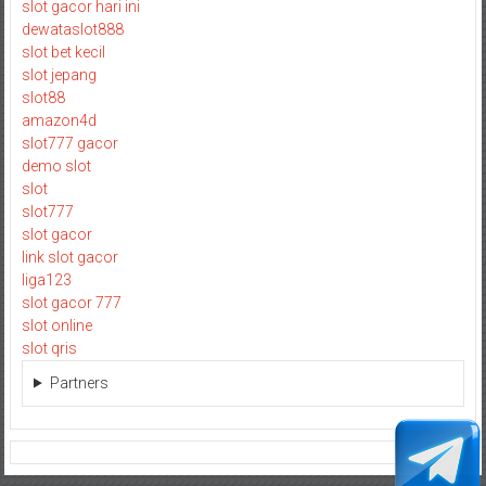
slot gacor hari ini
dewataslot888
slot bet kecil
slot jepang
slot88
amazon4d
slot777 gacor
demo slot
slot
slot777
slot gacor
link slot gacor
liga123
slot gacor 777
slot online
slot qris
Partners