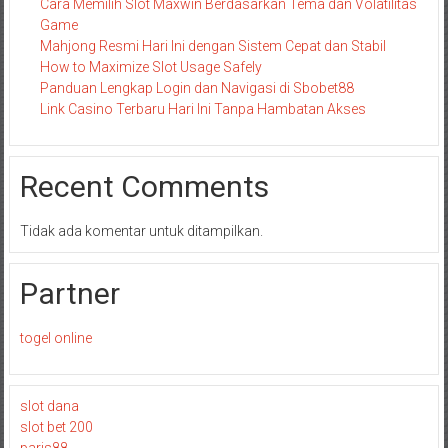
Cara Memilih Slot Maxwin Berdasarkan Tema dan Volatilitas
Game
Mahjong Resmi Hari Ini dengan Sistem Cepat dan Stabil
How to Maximize Slot Usage Safely
Panduan Lengkap Login dan Navigasi di Sbobet88
Link Casino Terbaru Hari Ini Tanpa Hambatan Akses
Recent Comments
Tidak ada komentar untuk ditampilkan.
Partner
togel online
slot dana
slot bet 200
paris88