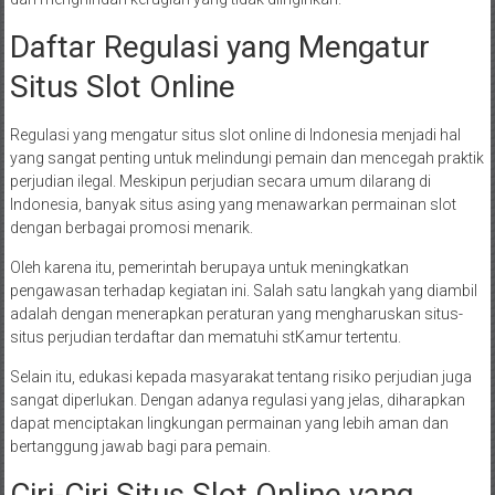
Daftar Regulasi yang Mengatur
Situs Slot Online
Regulasi yang mengatur situs slot online di Indonesia menjadi hal
yang sangat penting untuk melindungi pemain dan mencegah praktik
perjudian ilegal. Meskipun perjudian secara umum dilarang di
Indonesia, banyak situs asing yang menawarkan permainan slot
dengan berbagai promosi menarik.
Oleh karena itu, pemerintah berupaya untuk meningkatkan
pengawasan terhadap kegiatan ini. Salah satu langkah yang diambil
adalah dengan menerapkan peraturan yang mengharuskan situs-
situs perjudian terdaftar dan mematuhi stKamur tertentu.
Selain itu, edukasi kepada masyarakat tentang risiko perjudian juga
sangat diperlukan. Dengan adanya regulasi yang jelas, diharapkan
dapat menciptakan lingkungan permainan yang lebih aman dan
bertanggung jawab bagi para pemain.
Ciri-Ciri Situs Slot Online yang