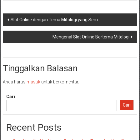
Navigasi
Slot Online dengan Tema Mitologi yang Seru
pos
Mengenal Slot Online Bertema Mitologi
Tinggalkan Balasan
Anda harus
masuk
untuk berkomentar.
Cari
Cari
Recent Posts